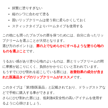
頻繁に塗りすぎない
縦のシワに合わせて塗る
固いリップクリームは使う前に柔らかくしておく
スティックタイプよりバームタイプを使用する
この他にも潤ったプルプルの唇を保つためには、自分に合ったリッ
プクリームを選ぶことが大切となります。
選び方のポイントは、
唇の上でなめらかにすべるような塗り心地の
ものを選ぶこと
です。
うるおい感があり塗り心地のよいものは、唇とリップクリームの間
に摩擦が起こりにくく、負担がかかりにくいと言われています。
もうすでにひび割れを起こしている唇には、
改善効果の成分が含ま
れた医薬品タイプのリップクリームがオススメ
です。
このタイプは「第3類医薬品」と記載されており、ドラッグストアな
どで手軽に購入する事ができます。
さらにひび割れた唇には、低刺激&安全性の高いアイテムを使用す
るように心掛けましょう。