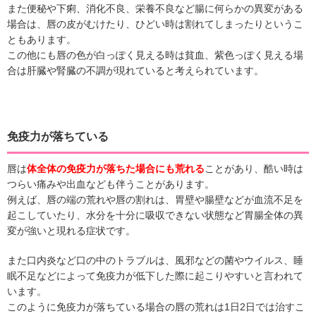
また便秘や下痢、消化不良、栄養不良など腸に何らかの異変がある
場合は、唇の皮がむけたり、ひどい時は割れてしまったりというこ
ともあります。
この他にも唇の色が白っぽく見える時は貧血、紫色っぽく見える場
合は肝臓や腎臓の不調が現れていると考えられています。
免疫力が落ちている
唇は
体全体の免疫力が落ちた場合にも荒れる
ことがあり、酷い時は
つらい痛みや出血なども伴うことがあります。
例えば、唇の端の荒れや唇の割れは、胃壁や腸壁などが血流不足を
起こしていたり、水分を十分に吸収できない状態など胃腸全体の異
変が強いと現れる症状です。
また口内炎など口の中のトラブルは、風邪などの菌やウイルス、睡
眠不足などによって免疫力が低下した際に起こりやすいと言われて
います。
このように免疫力が落ちている場合の唇の荒れは1日2日では治すこ