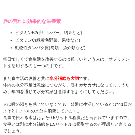
唇の荒れに効果的な栄養素
ビタミンB2(卵、レバー、納豆など)
ビタミンC(緑黄色野菜、果物など)
動物性タンパク質(肉類、魚介類など)
毎日忙しくて食生活を改善するのは難しいという人は、サプリメン
トを活用するのも一つの手です。
また食生活の改善と共に
水分補給も大切
です。
体内の水分不足は乾燥につながり、唇もカサカサになってしまうた
め、年間を通じて水分補給は意識するようにしてください。
人は喉の渇きを感じていなくても、普通に生活しているだけで1日お
よそ2リットルの水分を消費しています。
食事で摂れる水はおよそ0.5リットル程度だと言われていますので、
食事とは別に水分補給を1.5リットルは摂取するのが理想だと言える
でしょう。