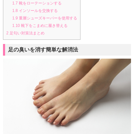
1.7
靴をローテーションする
1.8
インソールを交換する
1.9
重層シューズキーパーを使用する
1.10
靴下をこまめに履き替える
2
足匂い対策法まとめ
足の臭いを消す簡単な解消法