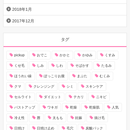
2018年1月
2017年12月
タグ
pickup
おでこ
かかと
かゆみ
くすみ
くせ毛
しみ
しわ
そばかす
たるみ
ほうれい線
ぽっこりお腹
まぶた
むくみ
クマ
クレンジング
シミ
スキンケア
セルライト
ダイエット
テカリ
ニキビ
バストアップ
ワキガ
乾燥
乾燥肌
人気
冷え性
唇
太もも
妊娠
抜け毛
日焼け
日焼け止め
毛穴
炭酸パック