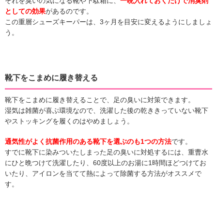
それを臭いの気になる靴や下駄箱に、
一晩入れておくだけで消臭剤
としての効果
があるのです。
この重層シューズキーパーは、3ヶ月を目安に変えるようにしましょ
う。
靴下をこまめに履き替える
靴下をこまめに履き替えることで、足の臭いに対策できます。
湿気は雑菌が喜ぶ環境なので、洗濯した後の乾ききっていない靴下
やストッキングを履くのはやめましょう。
通気性がよく抗菌作用のある靴下を選ぶのも1つの方法
です。
すでに靴下に染みついたしまった足の臭いに対処するには、重曹水
にひと晩つけて洗濯したり、60度以上のお湯に1時間ほどつけてお
いたり、アイロンを当てて熱によって除菌する方法がオススメで
す。