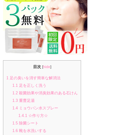
目次
[
hide
]
1
足の臭いを消す簡単な解消法
1.1
足を正しく洗う
1.2
殺菌効果や消臭効果のある石けん
1.3
重曹足湯
1.4
ミョウバン水スプレー
1.4.1
☆作り方☆
1.5
除菌シート
1.6
靴を水洗いする