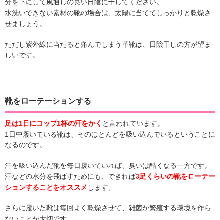
分を下にして風通しの良い日陰に干してください。
水洗いできない素材の靴の場合は、太陽に当ててしっかりと乾燥さ
せましょう。
ただし紫外線に当たると痛んでしまう革靴は、日陰干しの方が望ま
しいです。
靴をローテーションする
足は1日にコップ1杯の汗をかく
と言われています。
1日中履いている靴は、そのほとんどを吸い込んでいるということに
なるのです。
汗を吸い込んだ靴を毎日履いていれば、臭いは酷くなる一方です。
汗などの水分を飛ばすためにも、できれば
3足くらいの靴をローテー
ションすることをオススメ
します。
さらに履いた靴は毎回よく乾燥させて、雑菌が繁殖する環境を作ら
ないことが大切です。