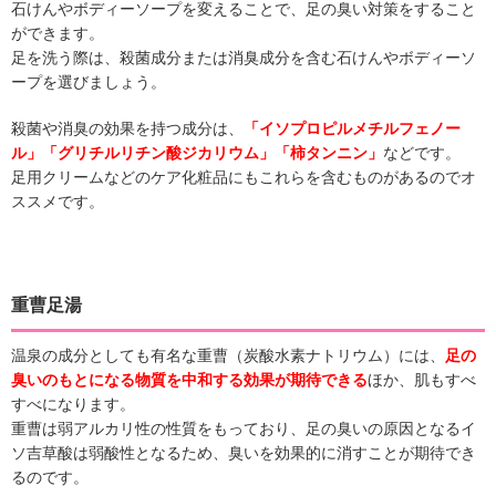
石けんやボディーソープを変えることで、足の臭い対策をすること
ができます。
足を洗う際は、殺菌成分または消臭成分を含む石けんやボディーソ
ープを選びましょう。
殺菌や消臭の効果を持つ成分は、
「イソプロピルメチルフェノー
ル」「グリチルリチン酸ジカリウム」「柿タンニン」
などです。
足用クリームなどのケア化粧品にもこれらを含むものがあるのでオ
ススメです。
重曹足湯
温泉の成分としても有名な重曹（炭酸水素ナトリウム）には、
足の
臭いのもとになる物質を中和する効果が期待できる
ほか、肌もすべ
すべになります。
重曹は弱アルカリ性の性質をもっており、足の臭いの原因となるイ
ソ吉草酸は弱酸性となるため、臭いを効果的に消すことが期待でき
るのです。