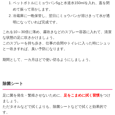
ペットボトルにミョウバン5gと水道水150mlを入れ、蓋を閉
めて振って溶かします。
冷蔵庫に一晩保管し、翌日にミョウバンが溶けきって水が透
明になっていれば完成です。
これを10～30倍に薄め、霧吹きなどのスプレー容器に入れて、清潔
な状態の足に吹きかけましょう。
このスプレーを持ち歩き、仕事の合間やトイレに入った時にシュッ
と一吹きすれば、臭い予防になります。
期間として、一カ月ほどで使い切るようにしましょう。
除菌シート
足に菌を発生・繁殖させないために、
足をこまめに拭く習慣
をつけ
ましょう。
ただタオルなどで拭くよりも、除菌シートなどで拭くと効果的で
す。