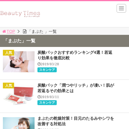
TOP
「まぶた 」一覧
「まぶた」一覧
炭酸パックおすすめランキング4選！若返
り効果を徹底比較
2019/03/28
スキンケア
炭酸パック「潤つやリッチ」が凄い！肌が
若返るその効果とは
2019/03/11
スキンケア
まぶたの乾燥対策！目元のたるみやシワを
改善する対処法