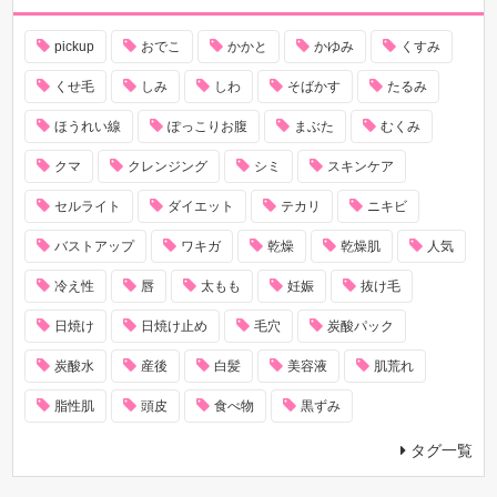
pickup
おでこ
かかと
かゆみ
くすみ
くせ毛
しみ
しわ
そばかす
たるみ
ほうれい線
ぽっこりお腹
まぶた
むくみ
クマ
クレンジング
シミ
スキンケア
セルライト
ダイエット
テカリ
ニキビ
バストアップ
ワキガ
乾燥
乾燥肌
人気
冷え性
唇
太もも
妊娠
抜け毛
日焼け
日焼け止め
毛穴
炭酸パック
炭酸水
産後
白髪
美容液
肌荒れ
脂性肌
頭皮
食べ物
黒ずみ
タグ一覧